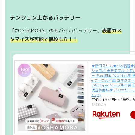
テンション上がるバッテリー
「#OSHAMOBA」のモバイルバッテリー、
表面カス
タマイズが可能で値段も◎！！
★新作スリム★SNS話題★
シャモバ ★新モデル【 モ
ー iFace対応 名入れ 小型 軽
e ケーブル内蔵 コネクター
いい typec ケーブル不要
便送料無料★ バッテリー OSH
ni {3}
価格：1,380円～（税込、
3/6時点)