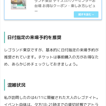
ランド東京 ディスカバリーセンターお
台場 お得なクーポン・楽しみ方レビュ
ー
日付指定の来場予約を推奨
家族で行く場合、費用を抑えるためにも、
値段が安いサイトを選びたいですね
レゴランド東京ですが、基本的に日付指定の来場予約が
推奨されています。チケットは事前購入の方がお得なた
め、あらかじめチェックしておきましょう。
公式サイ
Klook
kkday
じゃらん
ト
混雑状況
オフピー
ク
私が訪問したのは4/11に開催された大人のレゴナイト。
(空いて
2,350円
2,250円
2,250円
2,350円
イベント自体は、夕方18-21時までの貸切状態でアトラ