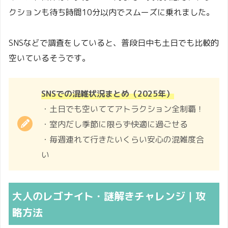
いる日
クションも待ち時間10分以内でスムーズに乗れました。
程)
ピーク
SNSなどで調査をしていると、普段日中も土日でも比較的
(混んで
空いているそうです。
3,300円
3,200円
3,200円
3,300円
いる日
程)
SNSでの混雑状況まとめ（2025年）
緑色ハッチングが最安値！
・土日でも空いててアトラクション全制覇！
・室内だし季節に限らず快適に過ごせる
・毎週連れて行きたいくらい安心の混雑度合
い
大人のレゴナイト・謎解きチャレンジ｜攻
略方法