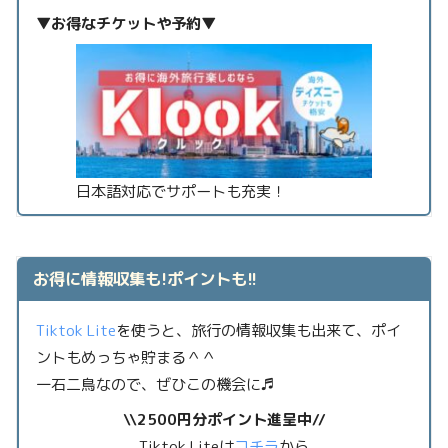
▼お得なチケットや予約▼
日本語対応でサポートも充実！
お得に情報収集も!ポイントも!!
Tiktok Lite
を使うと、旅行の情報収集も出来て、ポイ
ントもめっちゃ貯まる＾＾
一石二鳥なので、ぜひこの機会に♬
\\2500円分ポイント進呈中//
Tiktok Liteは
コチラ
から