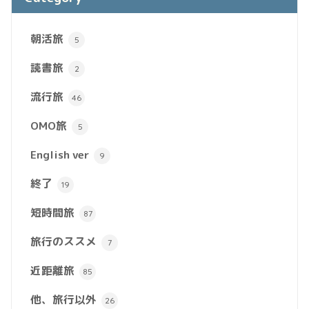
朝活旅
5
読書旅
2
流行旅
46
OMO旅
5
English ver
9
終了
19
短時間旅
87
旅行のススメ
7
近距離旅
85
他、旅行以外
26