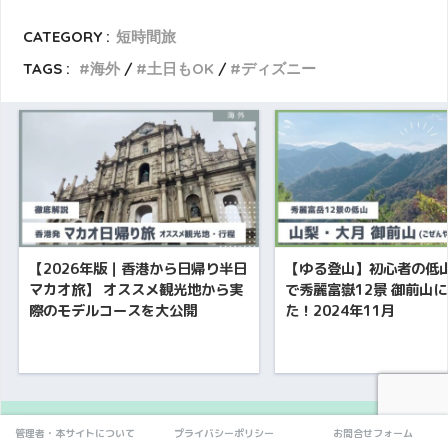
CATEGORY :
短時間旅
TAGS :
海外
土日もOK
ディズニー
【2026年版｜香港から日帰り半日
【ゆる登山】初心者の低
マカオ旅】 オススメ観光地から実
で秀麗富嶽12景 御前山
際のモデルコースを大公開
た！2024年11月
管理者・本サイトについて
プライバシーポリシー
お問合せフォーム