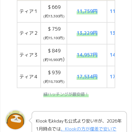
＄669
ティア１
11,759円
11,770円
(
約13,380円)
＄759
ティア２
13,229円
13,249円
(
約15,180円)
＄849
ティア３
14,957円
14,982円
)
(
約16,980円
＄939
ティア４
17,534円
17,550円
(
約18,780円)
緑ハッチングが最安値！
Klookもkkdayも公式より安い!!!が、2026年
1月時点では
、Klookの方が僅差で安いで