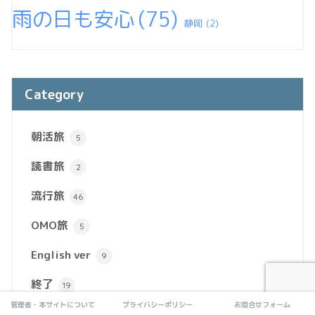
雨の日も安心
(75)
静岡
(2)
Category
朝活旅
5
読書旅
2
流行旅
46
OMO旅
5
English ver
9
終了
19
管理者・本サイトについて
プライバシーポリシー
お問合せフォーム
短時間旅
87