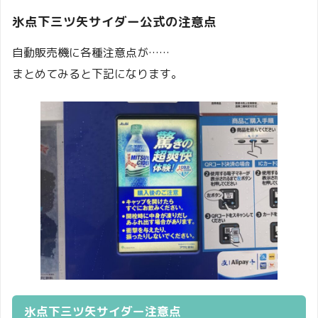
氷点下三ツ矢サイダー公式の注意点
福岡
カルナパーク 花立山温泉
県
自動販売機に各種注意点が……
まとめてみると下記になります。
佐賀
鳥栖プレミアムアウトレット
県
佐賀
癒しの里 湯楽庵
県
沖縄
パレット久茂地１ＦＢ階段前
県
氷点下三ツ矢サイダー注意点