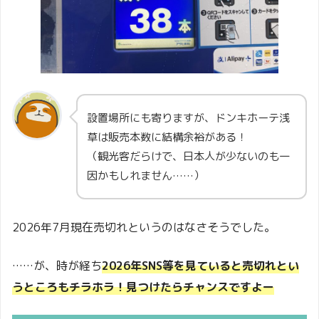
都
静岡
駿河健康ランド1Ｆ
県
静岡
浜名湖パルパル
県
設置場所にも寄りますが、ドンキホーテ浅
草は販売本数に結構余裕がある！
愛知
大泉寺温泉 福の湯2Ｆ
（観光客だらけで、日本人が少ないのも一
県
因かもしれません……）
愛知
ヤマサンパーキング南伊勢町駐車場
県
2026年7月現在売切れというのはなさそうでした。
広島
お湯処美福 休憩所
県
……が、時が経ち
2026年SNS等を見ていると売切れとい
うところもチラホラ！見つけたらチャンスですよー
山口
岩国運動公園 テニスコート
県