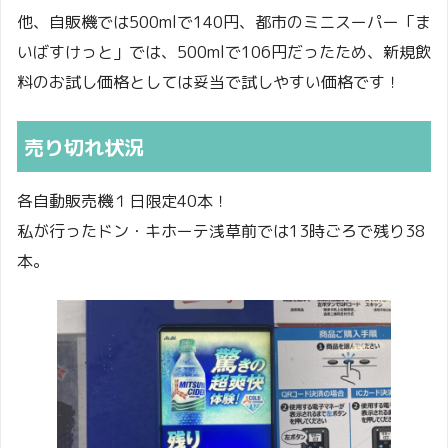
県
他、自販機では500mlで140円、都市のミニスーパー「ま
栃木
いばすけっと」では、500mlで106円だったため、新規飲
足利健康ランド 浴場入口
県
料のお試し価格としては妥当で試しやすい価格です！
栃木
おやまゆうえんハーヴェストウォー
売り切れ状況
県
ク
埼玉
各自動販売機１日限定40本！
MEGA ドンキホーテ三郷店
県
私が行ったドン・キホーテ浅草前では13時ごろで残り38
本。
千葉
ときわ平ボウリングセンター
県
東京
デックス東京ビーチジョイポリス入
都
口前
東京
ドンキホーテ浅草店