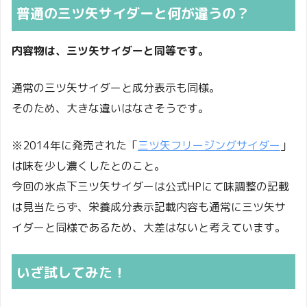
普通の三ツ矢サイダーと何が違うの？
徳島
阿波おどり会館
県
内容物は、三ツ矢サイダーと同等です。
福岡
通常の三ツ矢サイダーと成分表示も同様。
ＲＫＢ住宅展・小倉南イベント広場
県
そのため、大きな違いはなさそうです。
福岡
ＲＫＢ住宅展・小倉北総合案内所
※2014年に発売された「
三ツ矢フリージングサイダー
」
県
は味を少し濃くしたとのこと。
福岡
今回の氷点下三ツ矢サイダーは公式HPにて味調整の記載
株式会社オートウエイ宗像店
県
は見当たらず、栄養成分表示記載内容も通常に三ツ矢サ
イダーと同様であるため、大差はないと考えています。
福岡
株式会社オートウエイ福岡店
県
いざ試してみた！
福岡
筑紫の湯
県