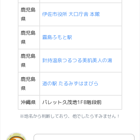
鹿児島
伊佐市役所 大口庁舎 本館
県
鹿児島
霧島ふもと駅
県
鹿児島
針持温泉つるつる美肌美人の湯
県
鹿児島
道の駅 たるみずはまびら
県
沖縄県
パレット久茂地1FB階段前
※地名から判断しており、他でしたらすみません！