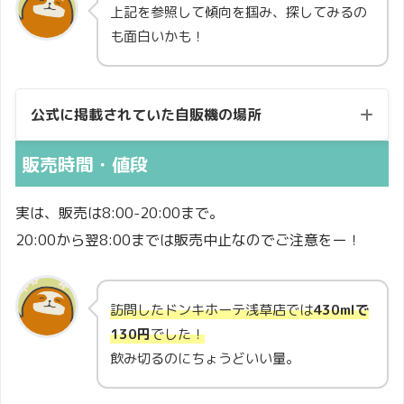
上記を参照して傾向を掴み、探してみるの
も面白いかも！
公式に掲載されていた自販機の場所
販売時間・値段
実は、販売は8:00-20:00まで。
20:00から翌8:00までは販売中止なのでご注意をー！
宮城
仙台泉プレミアムアウトレット
県
訪問したドンキホーテ浅草店では
430mlで
福島
ドンキホーテ郡山店
130円
でした！
県
飲み切るのにちょうどいい量。
栃木
天然温泉ザ・グランドスパ南大門