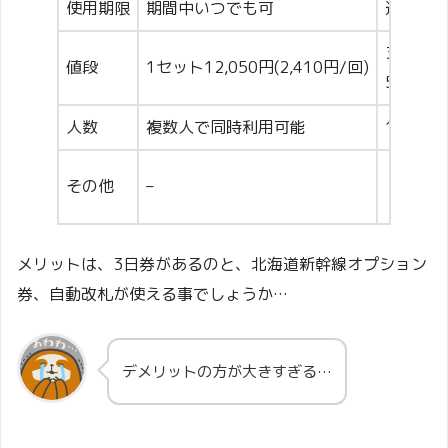
使用期限
期間中いつでも可
連続する
3日10,0
値段
1セット12,050円(2,410円/回)
5日12,0
人数
複数人で同時利用可能
1人1枚
・北海
その他
–
・自動
メリットは、3日券があるのと、北海道新幹線オプション
券、自動改札が使える事でしょうか…
デメリットの方が大きすぎる…