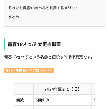
それでも青春18きっぷを利用するメリット
まとめ
青春18きっぷ 変更点概要
青春18きっぷという名前と値段以外ほぼ変更です。
モバイルは右へスクロール→→
2024年夏まで【旧】
2
回数
5回のみ
3回、5