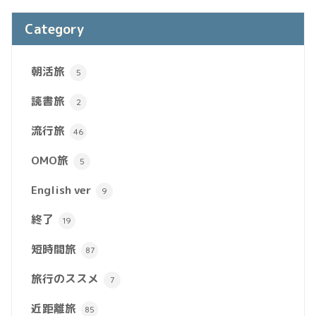
Category
朝活旅
5
読書旅
2
流行旅
46
OMO旅
5
English ver
9
終了
19
短時間旅
87
旅行のススメ
7
近距離旅
85