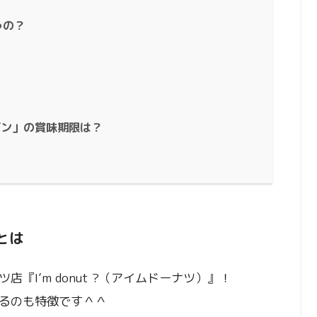
うの？
ーガン」の賞味期限は？
）とは
『Iʼm donut ?（アイムドーナツ）』！
るのも特徴です＾＾