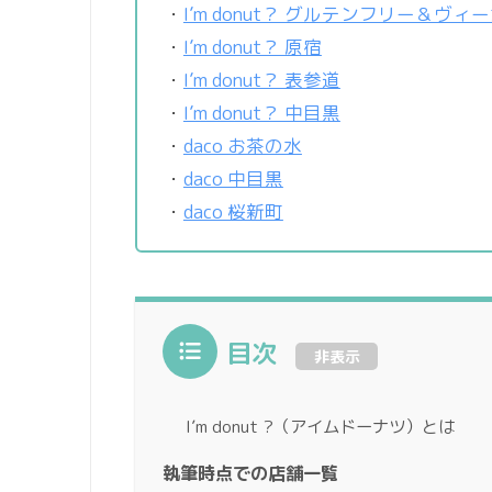
・
I’m donut？ グルテンフリー＆ヴィ
・
I’m donut？ 原宿
・
I’m donut？ 表参道
・
I’m donut？ 中目黒
・
daco お茶の水
・
daco 中目黒
・
daco 桜新町
目次
非表示
Iʼm donut ?（アイムドーナツ）とは
執筆時点での店舗一覧