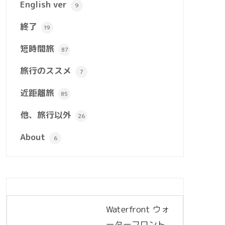
English ver
9
終了
19
短時間旅
87
旅行のススメ
7
近距離旅
85
他、旅行以外
26
About
6
Waterfront ウォ
ーターフロント