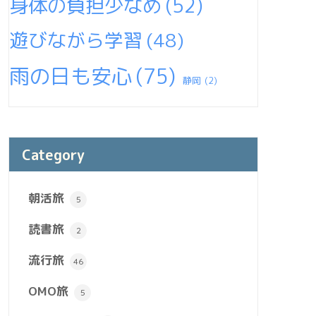
身体の負担少なめ
(52)
遊びながら学習
(48)
雨の日も安心
(75)
静岡
(2)
Category
朝活旅
5
読書旅
2
流行旅
46
OMO旅
5