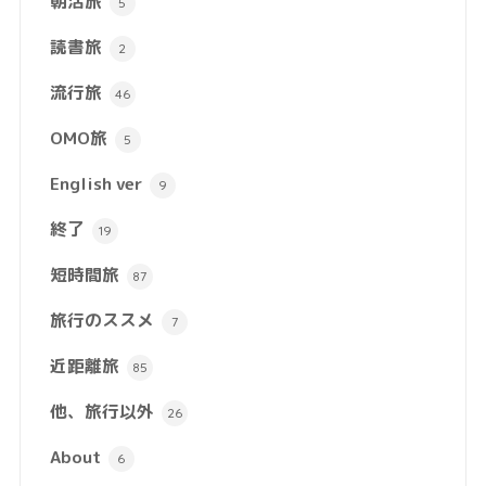
朝活旅
5
読書旅
2
流行旅
46
OMO旅
5
English ver
9
終了
19
短時間旅
87
旅行のススメ
7
近距離旅
85
他、旅行以外
26
About
6