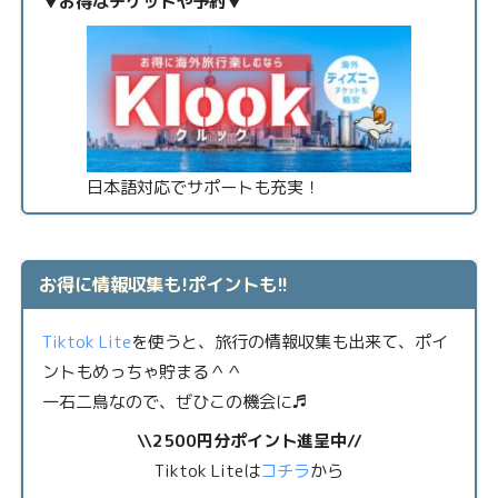
▼お得なチケットや予約▼
日本語対応でサポートも充実！
お得に情報収集も!ポイントも!!
Tiktok Lite
を使うと、旅行の情報収集も出来て、ポイ
ントもめっちゃ貯まる＾＾
一石二鳥なので、ぜひこの機会に♬
\\2500円分ポイント進呈中//
Tiktok Liteは
コチラ
から